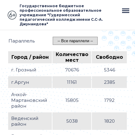
Государственное бюджетное
профессиональное образовательное
учреждение "Гудермесский
педагогический колледж имени С.С-А.
Джунаидова"
Параллель
Количество
Город / район
Свободно
мест
г. Грозный
70676
5346
г.Аргун
11161
2385
Ачхой-
Мартановский
15805
1792
район
Веденский
5038
1820
район