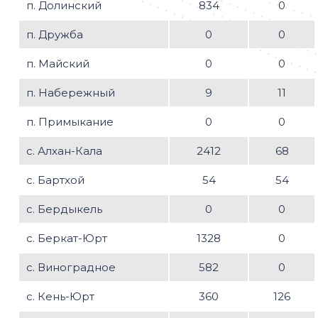
п. Долинский
834
0
п. Дружба
0
0
п. Майский
0
0
п. Набережный
9
11
п. Примыкание
0
0
с. Алхан-Кала
2412
68
с. Бартхой
54
54
с. Бердыкель
0
0
с. Беркат-Юрт
1328
0
с. Виноградное
582
0
с. Кень-Юрт
360
126