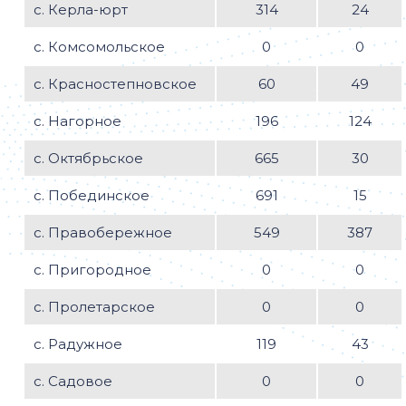
с. Керла-юрт
314
24
с. Комсомольское
0
0
с. Красностепновское
60
49
с. Нагорное
196
124
с. Октябрьское
665
30
с. Побединское
691
15
с. Правобережное
549
387
с. Пригородное
0
0
с. Пролетарское
0
0
с. Радужное
119
43
с. Садовое
0
0