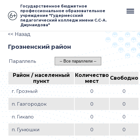
Государственное бюджетное
профессиональное образовательное
учреждение "Гудермесский
педагогический колледж имени С.С-А.
Джунаидова"
<< Назад
Грозненский район
Параллель
Район / населенный
Количество
Свободно
пункт
мест
г. Грозный
0
0
п. Газгородок
0
0
п. Гикало
0
0
п. Гунюшки
0
0