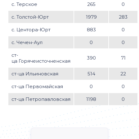
с. Терское
265
0
с. Толстой-Юрт
1979
283
с. Центора-Юрт
883
0
с. Чечен-Аул
0
0
ст-
390
71
ца Горячеисточненская
ст-ца Ильиновская
514
22
ст-ца Первомайская
0
0
ст-ца Петропавловская
1198
0