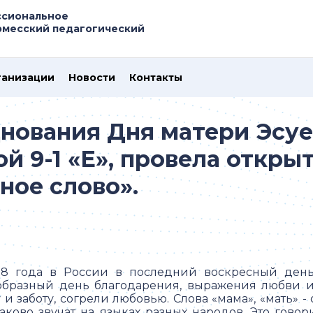
ссиональное
рмесский педагогический
ганизации
Новости
Контакты
нования Дня матери Эсуе
ой 9-1 «Е», провела откр
ное слово».
98 года в России в последний воскресный день
образный день благодарения, выражения любви и
 и заботу, согрели любовью. Слова «мама», «мать» 
аково звучат на языках разных народов. Это говор