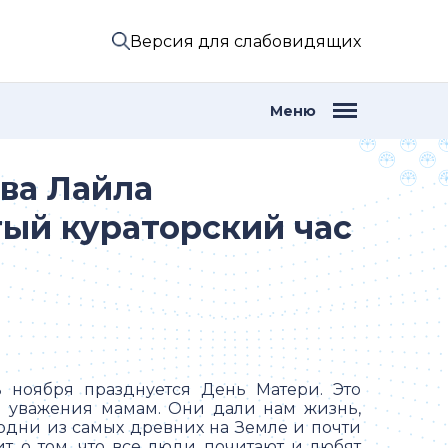
Версия для слабовидящих
Меню
ва Лайла
ытый кураторский час
 ноября празднуется День Матери. Это
 уважения мамам. Они дали нам жизнь,
- одни из самых древних на Земле и почти
ит о том, что все люди почитают и любят