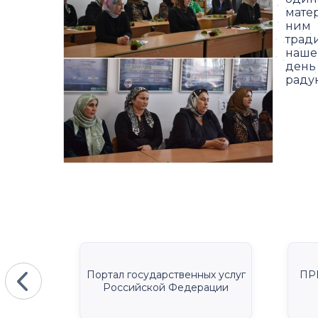
мате
ним 
трад
наше
день
раду
КА
Портал государственных услуг
ПР
Российской Федерации