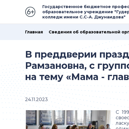
Государственное бюджетное профе
образовательное учреждение "Гуде
колледж имени С.С-А. Джунаидова"
Главная
Сведения об образовательной ор
В преддверии празд
Рамзановна, с групп
на тему «Мама - глав
24.11.2023
С 19
свое
ласку
один