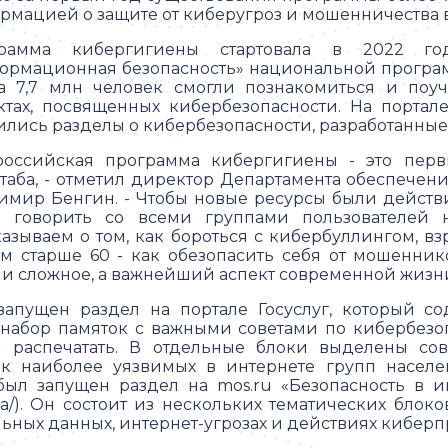
рмацией о защите от киберугроз и мошенничества в
рамма кибергигиены стартовала в 2022 го
ормационная безопасность» национальной програм
та 7,7 млн человек смогли познакомиться и поу
ктах, посвященных кибербезопасности. На портале
ились разделы о кибербезопасности, разработанные 
российская программа кибергигиены - это перв
таба, - отметил директор Департамента обеспече
имир Бенгин. - Чтобы новые ресурсы были дейст
и говорить со всеми группами пользователей
казываем о том, как бороться с кибербуллингом, вз
м старше 60 - как обезопасить себя от мошенник
ое и сложное, а важнейший аспект современной жизн
апущен раздел на портале Госуслуг, который со
 набор памяток с важными советами по кибербезоп
 распечатать. В отдельные блоки выделены со
ак наиболее уязвимых в интернете групп населе
 был запущен раздел на mos.ru «Безопасность в и
aldata/). Он состоит из нескольких тематических бло
ьных данных, интернет-угрозах и действиях киберп