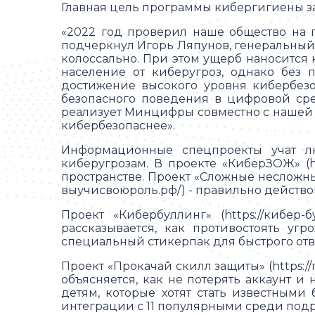
Главная цель программы кибергигиены за
«2022 год проверил наше общество на г
подчеркнул Игорь Ляпунов, генеральный 
колоссально. При этом ущерб наносится 
население от киберугроз, однако без
достижение высокого уровня кибербезо
безопасного поведения в цифровой сре
реализует Минцифры совместно с нашей 
кибербезопаснее».
Информационные спецпроекты учат л
киберугрозам. В проекте «КиберЗОЖ» (h
пространстве. Проект «Сложные несложные
выучисвоюроль.рф/) - правильно действо
Проект «Кибербуллинг» (https://кибер
рассказывается, как противостоять уг
специальный стикерпак для быстрого отве
Проект «Прокачай скилл защиты» (https:
объясняется, как не потерять аккаунт и
детям, которые хотят стать известными
интеграции с 11 популярными среди под