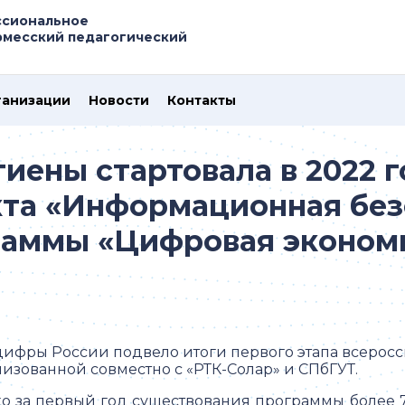
ссиональное
рмесский педагогический
ганизации
Новости
Контакты
иены стартовала в 2022 г
кта «Информационная без
раммы «Цифровая экономи
ифры России подвело итоги первого этапа всерос
низованной совместно с «РТК-Солар» и СПбГУТ.
ко за первый год существования программы более 