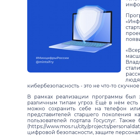
инфо
Прог
«Инф
стар
прое
появ
«Все
масш
Влад
стал
расс
людя
кибербезопасность - это не что-то скучн
В рамках реализации программы был з
различным типам угроз. Ещё в нём есть
можно сохранить себе на телефон или
представителей старшего поколения к
пользователей портала Госуслуг. Также
(https://www.mos.ru/city/projects/person
цифровой безопасности, защите персонал