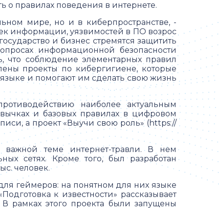
ь о правилах поведения в интернете.
ьном мире, но и в киберпространстве, -
чек информации, уязвимостей в ПО возрос
государство и бизнес стремятся защитить
вопросах информационной безопасности
ь, что соблюдение элементарных правил
лены проекты по кибергигиене, которые
языке и помогают им сделать свою жизнь
ротиводействию наиболее актуальным
ривычках и базовых правилах в цифровом
си, а проект «Выучи свою роль» (https://
ён важной теме интернет-травли. В нем
ных сетях. Кроме того, был разработан
ыс. человек.
для геймеров: на понятном для них языке
«Подготовка к известности» рассказывает
. В рамках этого проекта были запущены