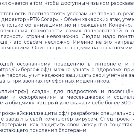
ключается в том, чтобы доступным языком рассказат
отовность противостоять угрозам не только в реал
директор «РТК-Солар». - Объём хакерских атак, уте
не только организациям, но и гражданам. Конечно, 
 повышения грамотности самих пользователей в 
пасности страны невозможно. Людям надо понят
де - это совсем несложно. Именно на это направ
компанией. Они говорят с людьми на понятном им 
юдей осознанному поведению в интернете и п
ttps://киберзож.рф/) можно узнать о здоровых п
 пароли» учит надёжно защищать свои учётные запи
вать при звонках телефонных мошенников.
-буллинг.рф/) создан для подростков и посвящ
розам и оскорблениям в мессенджерах и социаль
та обидчику, который уже скачали себе более 300 т
//прокачайскиллзащиты.рф/) разработан специально 
 не заразить свой компьютер вирусом. Спецпроект 
 блогерами, как защитить свой аккаунт в соцсетях
растающего поколения блогерами.