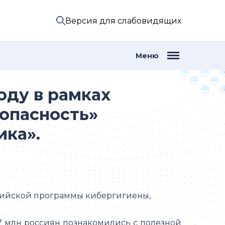
Версия для слабовидящих
Меню
оду в рамках
опасность»
ка».
сийской программы кибергигиены,
7 млн россиян познакомились с полезной