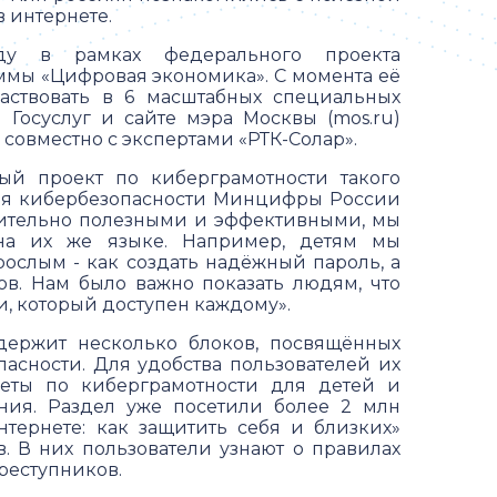
 интернете.
ду в рамках федерального проекта
мы «Цифровая экономика». С момента её
частвовать в 6 масштабных специальных
 Госуслуг и сайте мэра Москвы (mos.ru)
совместно с экспертами «РТК-Солар».
ый проект по киберграмотности такого
ния кибербезопасности Минцифры России
вительно полезными и эффективными, мы
 на их же языке. Например, детям мы
рослым - как создать надёжный пароль, а
ов. Нам было важно показать людям, что
и, который доступен каждому».
держит несколько блоков, посвящённых
асности. Для удобства пользователей их
веты по киберграмотности для детей и
ния. Раздел уже посетили более 2 млн
нтернете: как защитить себя и близких»
ков. В них пользователи узнают о правилах
реступников.