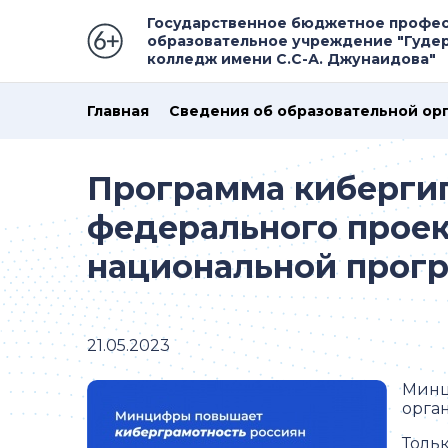
Государственное бюджетное профе
образовательное учреждение "Гуде
колледж имени С.С-А. Джунаидова"
Главная
Сведения об образовательной ор
Программа кибергиг
федерального прое
национальной прог
21.05.2023
Минц
орга
Толь