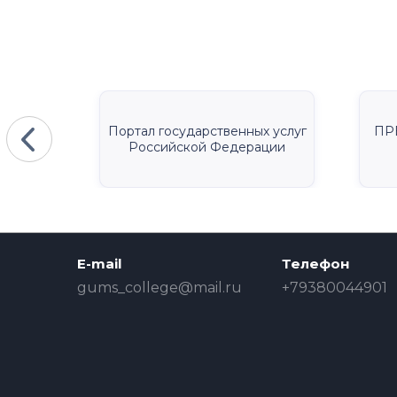
КА
Портал государственных услуг
ПР
Российской Федерации
E-mail
Телефон
gums_college@mail.ru
+79380044901