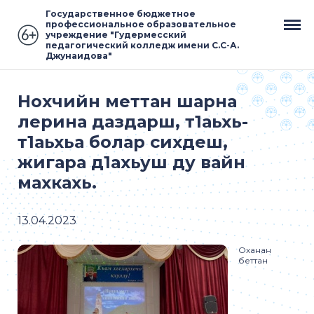
Государственное бюджетное
профессиональное образовательное
учреждение "Гудермесский
педагогический колледж имени С.С-А.
Джунаидова"
Нохчийн меттан шарна
лерина даздарш, т1аьхь-
т1аьхьа болар сихдеш,
жигара д1ахьуш ду вайн
махкахь.
13.04.2023
Оханан
беттан