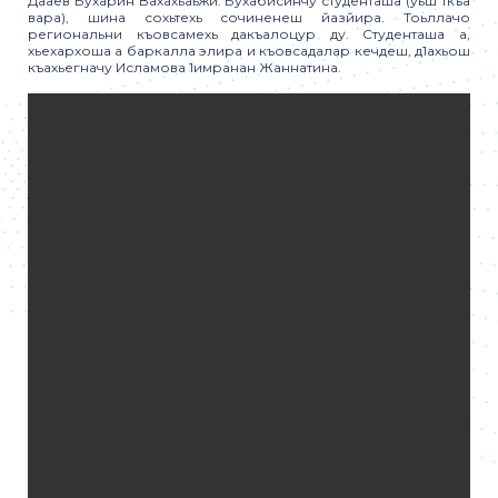
Дааев Бухарин Вахахьаьжи. Бухабисинчу студенташа (уьш ткъа
вара), шина сохьтехь сочиненеш йазйира. Тоьллачо
региональни къовсамехь дакъалоцур ду. Студенташа а,
хьехархоша а баркалла элира и къовсадалар кечдеш, д1ахьош
къахьегначу Исламова 1имранан Жаннатина.