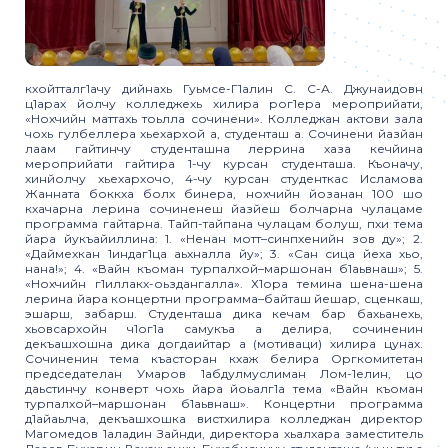
кхойтталг1ачу дийнахь Гуьмсе-Г1алин С. С-А. Джунаидовн
ц1арах йолчу колледжехь хилира рог1ера мероприйати,
«Нохчийн маттахь тоьлла сочинени». Колледжан актови зала
чохь гулбеллера хьехархой а, студенташ а. Сочинени йазйан
лаам гайтинчу студенташна леррина хаза кечйина
мероприйати гайтира 1-чу курсан студенташа. Къоначу,
хинйолчу хьехархочо, 4-чу курсан студенткас Исламова
Жанната боккха болх бинера, нохчийн йозанан 100 шо
кхачарна лерина сочиненеш йазйеш болчарна чулацаме
программа гайтарна. Тайп-тайпана чулацам болуш, пхи тема
йара йукъайиллина: 1. «Ненан мотт–синпхенийн зов ду»; 2.
«Даймехкан 1индаг1ца аьхналла йу»; 3. «Сан сица йеха хьо,
нана!»; 4. «Вайн къоман турпалхой–маршонан б1аьвнаш»; 5.
«Нохчийн г1иллакх-оьздангалла». Х1ора темина шена-шена
лерина йара концертни программа–байташ йешар, сценкаш,
эшарш, забарш. Студенташа дика кечам бар бахьанехь,
хьовсархойн ч1ог1а самукъа а делира, сочиненин
декъашхошна дика догдаийтар а (мотиваци) хилира цунах.
Сочиненин тема къасторан кхаж белира Оргкомитетан
председателан Умаров 1абдулмуслиман Лом-1елин, цо
даьстинчу конверт чохь йара йоьалг1а тема «Вайн къоман
турпалхой–маршонан б1аьвнаш». Концертни программа
д1айаьлча, декъашхошка вистхилира колледжан директор
Магомедов 1аладин Зайнди, директора хьалхара заместитель