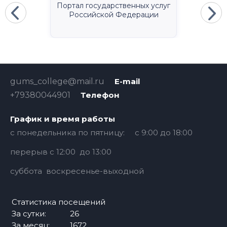
Портал государственных услуг
Российской Федерации
gums_college@mail.ru
E-mail
+79380044901
Телефон
График и время работы
с понедельника по пятницу: с 9:00 до 18:00
перерыв с 12:00 до 13:00
суббота воскресенье-выходной
Статистика посещений
За сутки:
26
За месяц:
1672